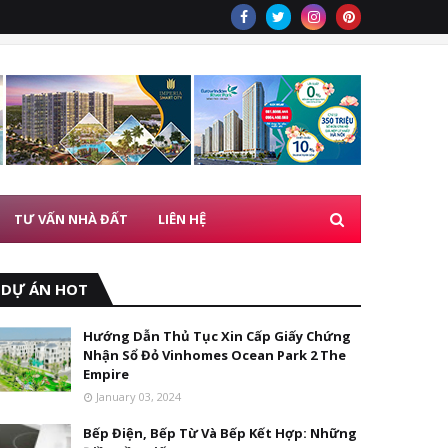
TƯ VẤN NHÀ ĐẤT
LIÊN HỆ
DỰ ÁN HOT
Hướng Dẫn Thủ Tục Xin Cấp Giấy Chứng
Nhận Sổ Đỏ Vinhomes Ocean Park 2 The
Empire
January 03, 2024
Bếp Điện, Bếp Từ Và Bếp Kết Hợp: Những