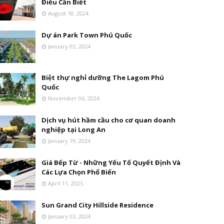
Điều Cần Biết
August 18, 2024
Dự án Park Town Phú Quốc
January 03, 2024
Biệt thự nghỉ dưỡng The Lagom Phú
Quốc
November 06, 2024
Dịch vụ hút hầm cầu cho cơ quan doanh
nghiệp tại Long An
January 19, 2024
Giá Bếp Từ - Những Yếu Tố Quyết Định Và
Các Lựa Chọn Phổ Biến
April 11, 2025
Sun Grand City Hillside Residence
January 03, 2024