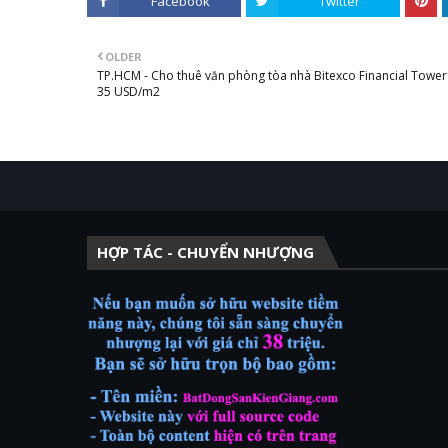
Facebook
Twitter
OLDER
TP.HCM - Cho thuê văn phòng tòa nhà Bitexco Financial Tower
35 USD/m2
HỢP TÁC - CHUYỂN NHƯỢNG