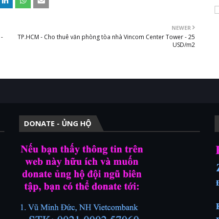
NEWER
 -
TP.HCM - Cho thuê văn phòng tòa nhà Vincom Center Tower - 25
USD/m2
DONATE - ỦNG HỘ