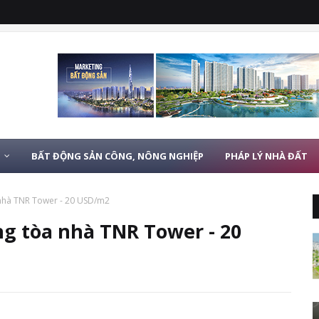
T
BẤT ĐỘNG SẢN CÔNG, NÔNG NGHIỆP
PHÁP LÝ NHÀ ĐẤT
 nhà TNR Tower - 20 USD/m2
ng tòa nhà TNR Tower - 20